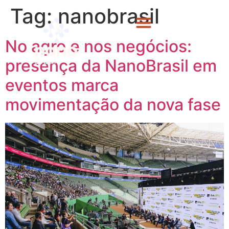
Tag:
nanobrasil
No agro e nos negócios:
presença da NanoBrasil em
eventos marca
movimentação da nova fase